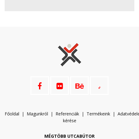
Főoldal
|
Magunkról
|
Referenciák
|
Termékeink
|
A
datvéde
kérése
MÉGTÖBB UTCABÚTOR