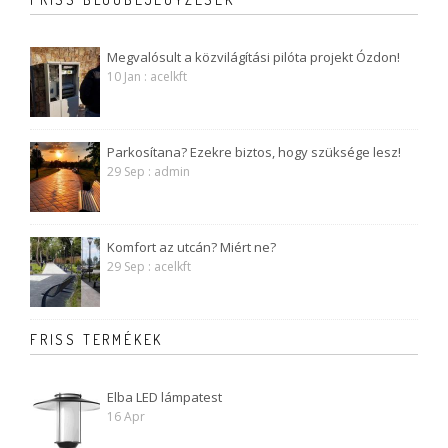
Megvalósult a közvilágítási pilóta projekt Ózdon!
10 Jan : acelkft
Parkosítana? Ezekre biztos, hogy szüksége lesz!
29 Sep : admin
Komfort az utcán? Miért ne?
29 Sep : acelkft
FRISS TERMÉKEK
Elba LED lámpatest
16 Apr