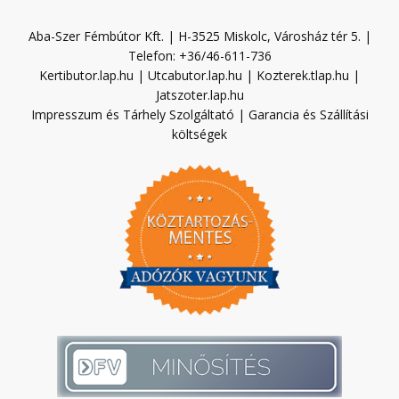
Aba-Szer Fémbútor Kft. | H-3525 Miskolc, Városház tér 5. |
Telefon: +36/46-611-736
Kertibutor.lap.hu
|
Utcabutor.lap.hu
|
Kozterek.tlap.hu
|
Jatszoter.lap.hu
Impresszum és Tárhely Szolgáltató
|
Garancia és Szállítási
költségek