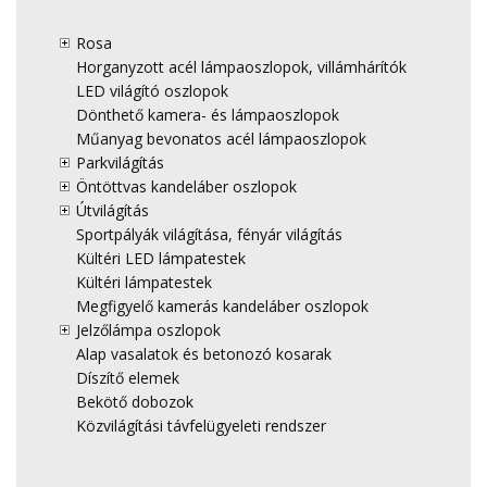
Rosa
Horganyzott acél lámpaoszlopok, villámhárítók
LED világító oszlopok
Dönthető kamera- és lámpaoszlopok
Műanyag bevonatos acél lámpaoszlopok
Parkvilágítás
Öntöttvas kandeláber oszlopok
Útvilágítás
Sportpályák világítása, fényár világítás
Kültéri LED lámpatestek
Kültéri lámpatestek
Megfigyelő kamerás kandeláber oszlopok
Jelzőlámpa oszlopok
Alap vasalatok és betonozó kosarak
Díszítő elemek
Bekötő dobozok
Közvilágítási távfelügyeleti rendszer