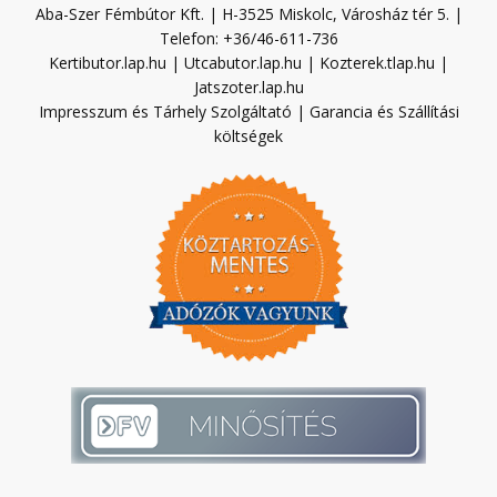
Aba-Szer Fémbútor Kft. | H-3525 Miskolc, Városház tér 5. |
Telefon: +36/46-611-736
Kertibutor.lap.hu
|
Utcabutor.lap.hu
|
Kozterek.tlap.hu
|
Jatszoter.lap.hu
Impresszum és Tárhely Szolgáltató
|
Garancia és Szállítási
költségek