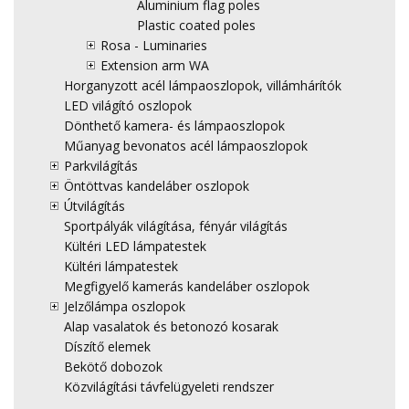
Aluminium flag poles
Plastic coated poles
Rosa - Luminaries
Extension arm WA
Horganyzott acél lámpaoszlopok, villámhárítók
LED világító oszlopok
Dönthető kamera- és lámpaoszlopok
Műanyag bevonatos acél lámpaoszlopok
Parkvilágítás
Öntöttvas kandeláber oszlopok
Útvilágítás
Sportpályák világítása, fényár világítás
Kültéri LED lámpatestek
Kültéri lámpatestek
Megfigyelő kamerás kandeláber oszlopok
Jelzőlámpa oszlopok
Alap vasalatok és betonozó kosarak
Díszítő elemek
Bekötő dobozok
Közvilágítási távfelügyeleti rendszer