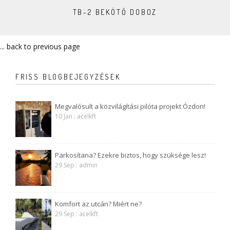
TB-2 BEKÖTŐ DOBOZ
... back to previous page
FRISS BLOGBEJEGYZÉSEK
Megvalósult a közvilágítási pilóta projekt Ózdon!
10 Jan : acelkft
Parkosítana? Ezekre biztos, hogy szüksége lesz!
29 Sep : admin
Komfort az utcán? Miért ne?
29 Sep : acelkft