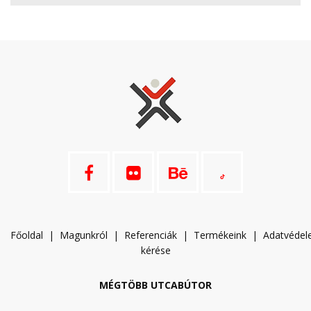
Főoldal
|
Magunkról
|
Referenciák
|
Termékeink
|
A
datvéde
kérése
MÉGTÖBB UTCABÚTOR