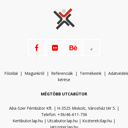
Főoldal
|
Magunkról
|
Referenciák
|
Termékeink
|
A
datvéde
kérése
MÉGTÖBB UTCABÚTOR
Aba-Szer Fémbútor Kft. | H-3525 Miskolc, Városház tér 5. |
Telefon: +36/46-611-736
Kertibutor.lap.hu
|
Utcabutor.lap.hu
|
Kozterek.tlap.hu
|
Jatszoter.lap.hu