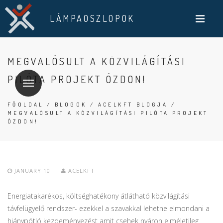
LÁMPAOSZLOPOK
MEGVALÓSULT A KÖZVILÁGÍTÁSI
PILÓTA PROJEKT ÓZDON!
FŐOLDAL
/
BLOGOK
/
ACELKFT BLOGJA
/
MEGVALÓSULT A KÖZVILÁGÍTÁSI PILÓTA PROJEKT
ÓZDON!
JANUARY 10
ACELKFT
Energiatakarékos, költséghatékony átlátható közvilágítási
távfelügyelő rendszer- ezekkel a szavakkal lehetne elmondani a
hiánypótló kezdeményezést amit csehek nyáron elméletileg