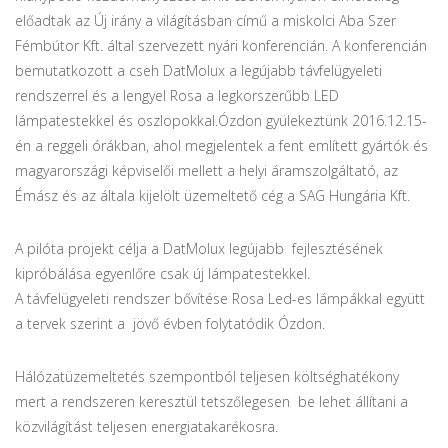
előadtak az Új irány a világításban című a miskolci Aba Szer
Fémbútor Kft. által szervezett nyári konferencián. A konferencián
bemutatkozott a cseh DatMolux a legújabb távfelügyeleti
rendszerrel és a lengyel Rosa a legkorszerűbb LED
lámpatestekkel és oszlopokkal.Ózdon gyülekeztünk 2016.12.15-
én a reggeli órákban, ahol megjelentek a fent említett gyártók és
magyarországi képviselői mellett a helyi áramszolgáltató, az
Émász és az általa kijelölt üzemeltető cég a SAG Hungária Kft.
A pilóta projekt célja a DatMolux legújabb fejlesztésének
kipróbálása egyenlőre csak új lámpatestekkel.
A távfelügyeleti rendszer bővítése Rosa Led-es lámpákkal együtt
a tervek szerint a jövő évben folytatódik Ózdon.
Hálózatüzemeltetés szempontból teljesen költséghatékony
mert a rendszeren keresztül tetszőlegesen be lehet állítani a
közvilágítást teljesen energiatakarékosra.