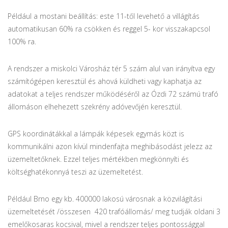
Például a mostani beállítás: este 11-től levehető a villágítás
automatikusan 60% ra csökken és reggel 5- kor visszakapcsol
100% ra.
A rendszer a miskolci Városház tér 5 szám alul van irányítva egy
számítógépen keresztül és ahová küldheti vagy kaphatja az
adatokat a teljes rendszer működéséről az Ózdi 72 számú trafó
állomáson elhehezett szekrény adóvevőjén keresztül.
GPS koordinátákkal a lámpák képesek egymás közt is
kommunikálni azon kívül mindenfajta meghibásodást jelezz az
üzemeltetőknek. Ezzel teljes mértékben megkönnyíti és
költséghatékonnyá teszi az üzemeltetést.
Például Brno egy kb. 400000 lakosú városnak a közvilágítási
üzemeltetését /összesen 420 trafóállomás/ meg tudják oldani 3
emelőkosaras kocsival, mivel a rendszer teljes pontossággal