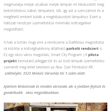
megmutatja melyik utcában melyik lámpán mi hibásodott meg:
bekötődoboz, kábel, lámpatest, stb...így azt a szerszámot és a
megfelelő embert küldik a meghibásodott lámpához. Ezért a
hálózati rendszer üzemeltetése minimális költségekkel
megoldható.
A hab a tortán, hogy erre a rendszerre a DatMolux megoldotta
rá kötötte a költséghatékony átlátható
parkoló rendszert
is.
Ez egy okos város megoldás, Smart City Program :) A
pilota
projekt
bemutató jelleggel bír és az ózdi lámpák üzemeltetési
szerverét meg lehet tekinteni az Aba- Szer Fémbútor Kft.
székhelyén: 3525 Miskolc Városház tér 5 szám alatt.
Ajánlom Miskolcnak és minden városnak, aki a jövőben fejleszt és
gondolkodik okos megoldásokban.