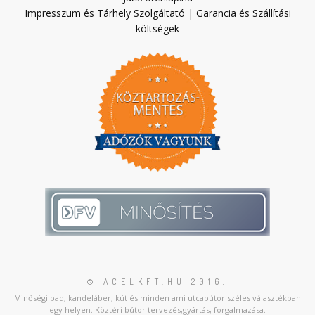
Impresszum és Tárhely Szolgáltató
|
Garancia és Szállítási
költségek
© ACELKFT.HU 2016
.
Minőségi pad, kandeláber, kút és minden ami utcabútor széles választékban
egy helyen. Köztéri bútor tervezés,gyártás, forgalmazása.