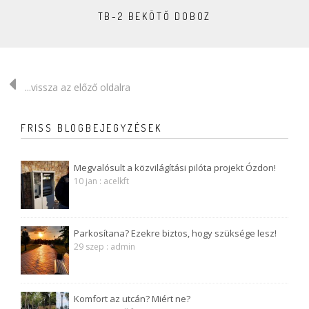
TB-2 BEKÖTŐ DOBOZ
...vissza az előző oldalra
FRISS BLOGBEJEGYZÉSEK
Megvalósult a közvilágítási pilóta projekt Ózdon!
10 jan : acelkft
Parkosítana? Ezekre biztos, hogy szüksége lesz!
29 szep : admin
Komfort az utcán? Miért ne?