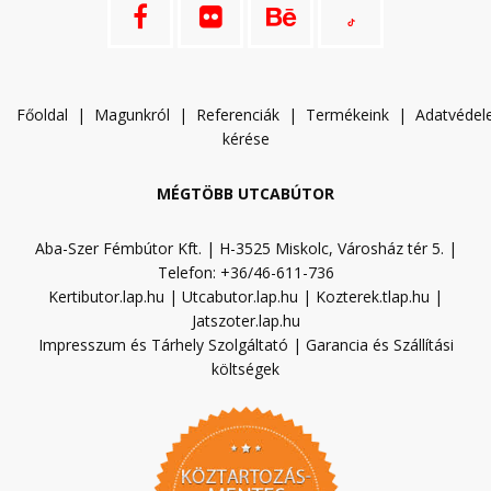
Főoldal
|
Magunkról
|
Referenciák
|
Termékeink
|
A
datvéde
kérése
MÉGTÖBB UTCABÚTOR
Aba-Szer Fémbútor Kft. | H-3525 Miskolc, Városház tér 5. |
Telefon: +36/46-611-736
Kertibutor.lap.hu
|
Utcabutor.lap.hu
|
Kozterek.tlap.hu
|
Jatszoter.lap.hu
Impresszum és Tárhely Szolgáltató
|
Garancia és Szállítási
költségek