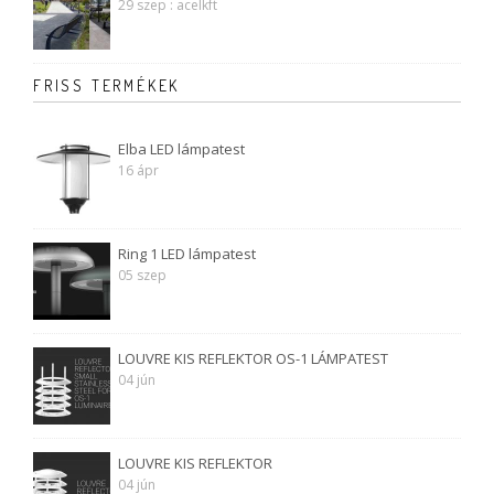
29 szep : acelkft
FRISS TERMÉKEK
Elba LED lámpatest
16 ápr
Ring 1 LED lámpatest
05 szep
LOUVRE KIS REFLEKTOR OS-1 LÁMPATEST
04 jún
LOUVRE KIS REFLEKTOR
04 jún