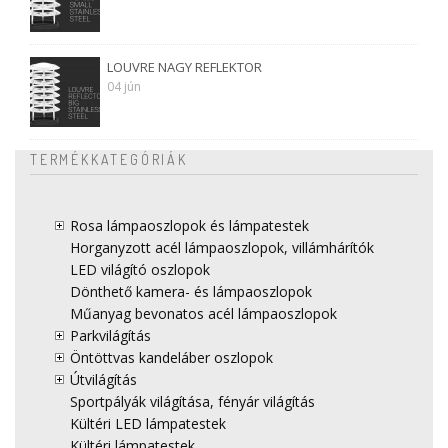
LOUVRE NAGY REFLEKTOR
04 jún
TERMÉKKATEGÓRIÁK
Rosa lámpaoszlopok és lámpatestek
Horganyzott acél lámpaoszlopok, villámhárítók
LED világító oszlopok
Dönthető kamera- és lámpaoszlopok
Műanyag bevonatos acél lámpaoszlopok
Parkvilágítás
Öntöttvas kandeláber oszlopok
Útvilágítás
Sportpályák világítása, fényár világítás
Kültéri LED lámpatestek
Kültéri lámpatestek