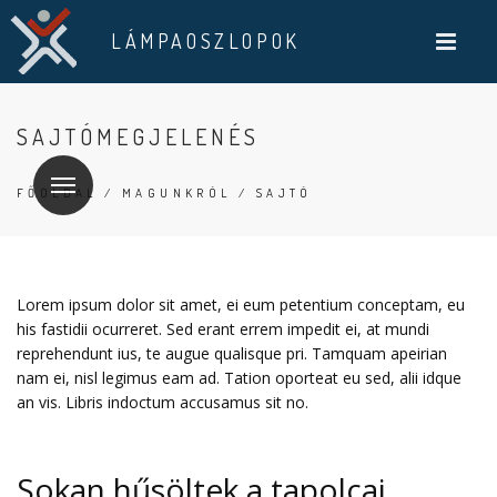
LÁMPAOSZLOPOK
SAJTÓMEGJELENÉS
FŐOLDAL
/
MAGUNKRÓL
/ SAJTÓ
Lorem ipsum dolor sit amet, ei eum petentium conceptam, eu
his fastidii ocurreret. Sed erant errem impedit ei, at mundi
reprehendunt ius, te augue qualisque pri. Tamquam apeirian
nam ei, nisl legimus eam ad. Tation oporteat eu sed, alii idque
an vis. Libris indoctum accusamus sit no.
Sokan hűsöltek a tapolcai