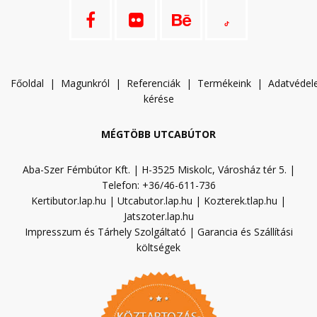
Főoldal
|
Magunkról
|
Referenciák
|
Termékeink
|
A
datvéde
kérése
MÉGTÖBB UTCABÚTOR
Aba-Szer Fémbútor Kft. | H-3525 Miskolc, Városház tér 5. |
Telefon: +36/46-611-736
Kertibutor.lap.hu
|
Utcabutor.lap.hu
|
Kozterek.tlap.hu
|
Jatszoter.lap.hu
Impresszum és Tárhely Szolgáltató
|
Garancia és Szállítási
költségek