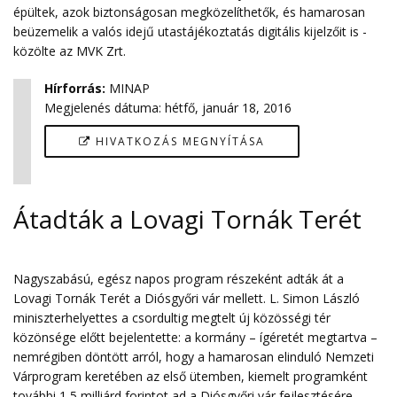
épültek, azok biztonságosan megközelíthetők, és hamarosan
beüzemelik a valós idejű utastájékoztatás digitális kijelzőit is -
közölte az MVK Zrt.
Hírforrás
:
MINAP
Megjelenés dátuma:
hétfő, január 18, 2016
HIVATKOZÁS MEGNYÍTÁSA
Átadták a Lovagi Tornák Terét
Nagyszabású, egész napos program részeként adták át a
Lovagi Tornák Terét a Diósgyőri vár mellett. L. Simon László
miniszterhelyettes a csordultig megtelt új közösségi tér
közönsége előtt bejelentette: a kormány – ígéretét megtartva –
nemrégiben döntött arról, hogy a hamarosan elinduló Nemzeti
Várprogram keretében az első ütemben, kiemelt programként
további 1,5 milliárd forintot ad a Diósgyőri vár fejlesztésére.