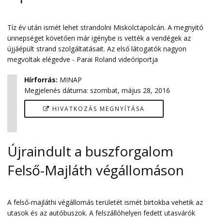
Tíz év után ismét lehet strandolni Miskolctapolcán. A megnyitó
ünnepséget követően már igénybe is vették a vendégek az
újjáépült strand szolgáltatásait. Az első látogatók nagyon
megvoltak elégedve - Parai Roland videóriportja
Hírforrás
:
MINAP
Megjelenés dátuma:
szombat, május 28, 2016
HIVATKOZÁS MEGNYÍTÁSA
Újraindult a buszforgalom
Felső-Majláth végállomáson
A felső-majláthi végállomás területét ismét birtokba vehetik az
utasok és az autóbuszok. A felszállóhelyen fedett utasvárók