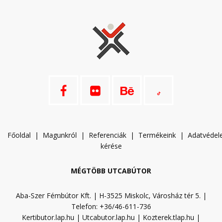
Főoldal
|
Magunkról
|
Referenciák
|
Termékeink
|
A
datvéde
kérése
MÉGTÖBB UTCABÚTOR
Aba-Szer Fémbútor Kft. | H-3525 Miskolc, Városház tér 5. |
Telefon: +36/46-611-736
Kertibutor.lap.hu
|
Utcabutor.lap.hu
|
Kozterek.tlap.hu
|