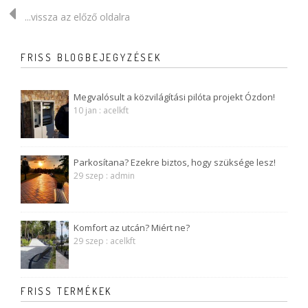
...vissza az előző oldalra
FRISS BLOGBEJEGYZÉSEK
Megvalósult a közvilágítási pilóta projekt Ózdon!
10 jan : acelkft
Parkosítana? Ezekre biztos, hogy szüksége lesz!
29 szep : admin
Komfort az utcán? Miért ne?
29 szep : acelkft
FRISS TERMÉKEK