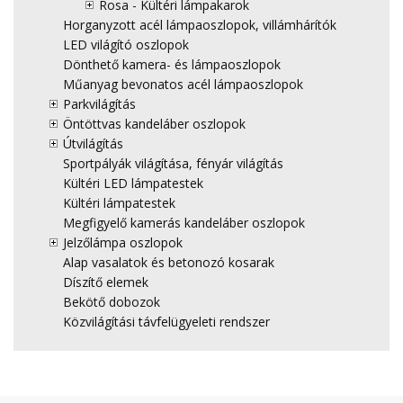
Rosa - Kültéri lámpakarok
Horganyzott acél lámpaoszlopok, villámhárítók
LED világító oszlopok
Dönthető kamera- és lámpaoszlopok
Műanyag bevonatos acél lámpaoszlopok
Parkvilágítás
Öntöttvas kandeláber oszlopok
Útvilágítás
Sportpályák világítása, fényár világítás
Kültéri LED lámpatestek
Kültéri lámpatestek
Megfigyelő kamerás kandeláber oszlopok
Jelzőlámpa oszlopok
Alap vasalatok és betonozó kosarak
Díszítő elemek
Bekötő dobozok
Közvilágítási távfelügyeleti rendszer