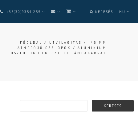
+36(30)9354 255
KERESÉS
HU
FŐOLDAL
/
ÚTVILÁGÍTÁS
/
146 MM
ÁTMÉRŐJŰ OSZLOPOK
/ ALUMÍNIUM
OSZLOPOK HEGESZTETT LÁMPAKARRAL