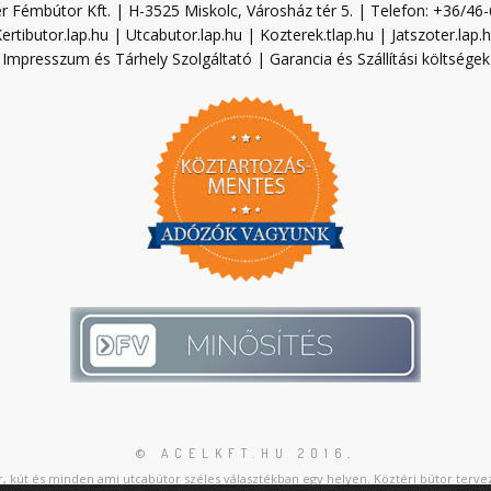
r Fémbútor Kft. | H-3525 Miskolc, Városház tér 5. | Telefon: +36/46
ertibutor.lap.hu
|
Utcabutor.lap.hu
|
Kozterek.tlap.hu
|
Jatszoter.lap.
Impresszum és Tárhely Szolgáltató
|
Garancia és Szállítási költségek
© ACELKFT.HU 2016
.
, kút és minden ami utcabútor széles választékban egy helyen. Köztéri bútor tervez