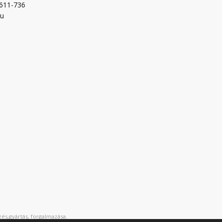
-611-736
hu
és,gyártás, forgalmazása.