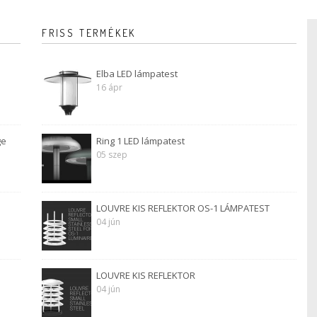
FRISS TERMÉKEK
Elba LED lámpatest
16 ápr
ge
Ring 1 LED lámpatest
05 szep
LOUVRE KIS REFLEKTOR OS-1 LÁMPATEST
04 jún
LOUVRE KIS REFLEKTOR
04 jún