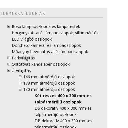
TERMÉKKATEGÓRIÁK
Rosa lámpaoszlopok és lámpatestek
Horganyzott acél lámpaoszlopok, villámhárítók
LED világító oszlopok
Dönthető kamera- és lámpaoszlopok
Műanyag bevonatos acél lámpaoszlopok
Parkvilágítás
Öntöttvas kandeláber oszlopok
Útvilágítás
146 mm átmérőjű oszlopok
178 mm átmérőjű oszlopok
180 mm átmérőjű oszlopok
Két részes 400 x 300 mm-es
talpátmérőjű oszlopok
DS dekoratív 400 x 300 mm-es
talpátmérőjű oszlopok
DB dekoratív 400 x 300 mm-es
talpátmérőjű oszlopok