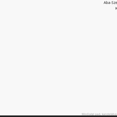
Aba-Sze
K
Minőségi pad, kandeláber