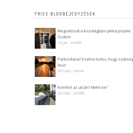
FRISS BLOGBEJEGYZÉSEK
Megvalósult a közvilágítási pilóta projekt
Ózdon!
10 jan : acelkft
Parkosítana? Ezekre biztos, hogy szüksé
lesz!
29 szep : admin
Komfort az utcán? Miért ne?
29 szep : acelkft