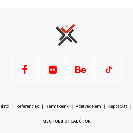
nkról
|
Referenciák
|
Termékeink
|
A
datvédelem
|
Kapcsolat
MÉGTÖBB UTCABÚTOR