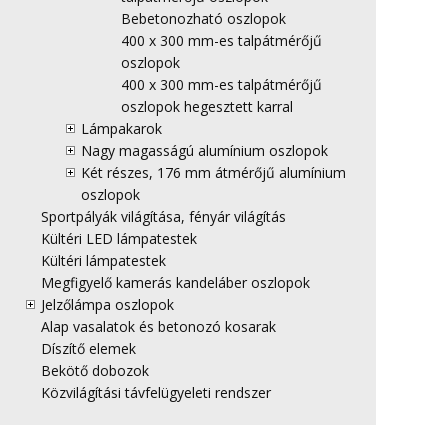
Bebetonozható oszlopok
400 x 300 mm-es talpátmérőjű
oszlopok
400 x 300 mm-es talpátmérőjű
oszlopok hegesztett karral
Lámpakarok
Nagy magasságú alumínium oszlopok
Két részes, 176 mm átmérőjű alumínium
oszlopok
Sportpályák világítása, fényár világítás
Kültéri LED lámpatestek
Kültéri lámpatestek
Megfigyelő kamerás kandeláber oszlopok
Jelzőlámpa oszlopok
Alap vasalatok és betonozó kosarak
Díszítő elemek
Bekötő dobozok
Közvilágítási távfelügyeleti rendszer