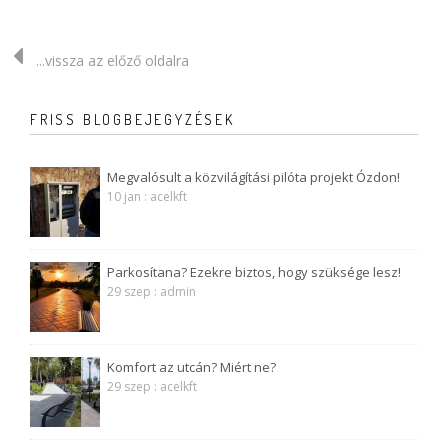
...vissza az előző oldalra
FRISS BLOGBEJEGYZÉSEK
Megvalósult a közvilágítási pilóta projekt Ózdon!
10 jan : acelkft
Parkosítana? Ezekre biztos, hogy szüksége lesz!
29 szep : admin
Komfort az utcán? Miért ne?
29 szep : acelkft