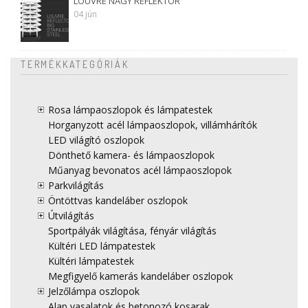
LOUVRE NAGY REFLEKTOR
04 jún
TERMÉKKATEGÓRIÁK
Rosa lámpaoszlopok és lámpatestek
Horganyzott acél lámpaoszlopok, villámhárítók
LED világító oszlopok
Dönthető kamera- és lámpaoszlopok
Műanyag bevonatos acél lámpaoszlopok
Parkvilágítás
Öntöttvas kandeláber oszlopok
Útvilágítás
Sportpályák világítása, fényár világítás
Kültéri LED lámpatestek
Kültéri lámpatestek
Megfigyelő kamerás kandeláber oszlopok
Jelzőlámpa oszlopok
Alap vasalatok és betonozó kosarak