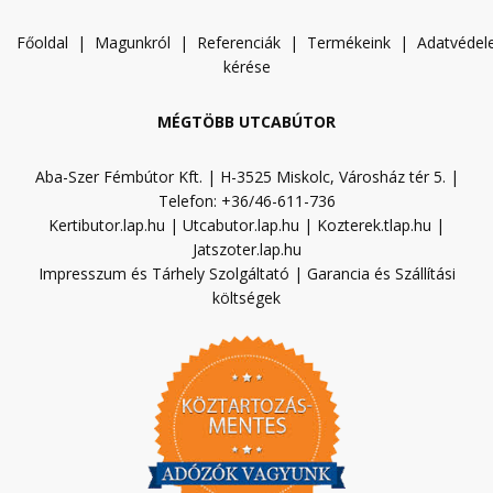
Főoldal
|
Magunkról
|
Referenciák
|
Termékeink
|
A
datvéde
kérése
MÉGTÖBB UTCABÚTOR
Aba-Szer Fémbútor Kft. | H-3525 Miskolc, Városház tér 5. |
Telefon: +36/46-611-736
Kertibutor.lap.hu
|
Utcabutor.lap.hu
|
Kozterek.tlap.hu
|
Jatszoter.lap.hu
Impresszum és Tárhely Szolgáltató
|
Garancia és Szállítási
költségek