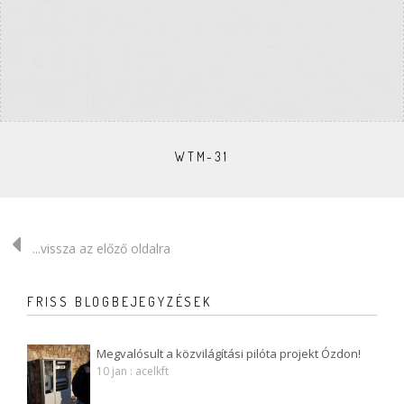
WTM-31
...vissza az előző oldalra
FRISS BLOGBEJEGYZÉSEK
Megvalósult a közvilágítási pilóta projekt Ózdon!
10 jan : acelkft