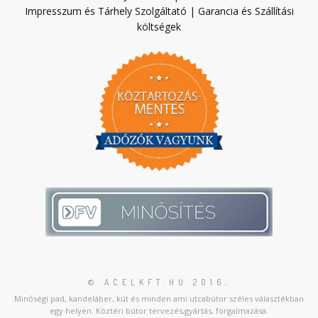
Impresszum és Tárhely Szolgáltató
|
Garancia és Szállítási
költségek
© ACELKFT.HU 2016
.
Minőségi pad, kandeláber, kút és minden ami utcabútor széles választékban
egy helyen. Köztéri bútor tervezés,gyártás, forgalmazása.