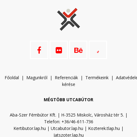
Főoldal
|
Magunkról
|
Referenciák
|
Termékeink
|
A
datvéde
kérése
MÉGTÖBB UTCABÚTOR
Aba-Szer Fémbútor Kft. | H-3525 Miskolc, Városház tér 5. |
Telefon: +36/46-611-736
Kertibutor.lap.hu
|
Utcabutor.lap.hu
|
Kozterek.tlap.hu
|
Jatszoter.lap.hu