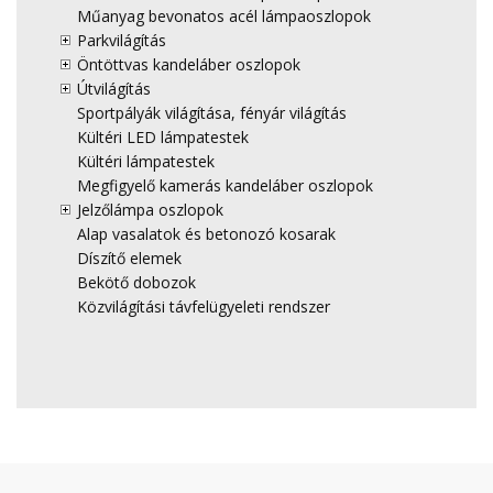
Műanyag bevonatos acél lámpaoszlopok
Parkvilágítás
Öntöttvas kandeláber oszlopok
Útvilágítás
Sportpályák világítása, fényár világítás
Kültéri LED lámpatestek
Kültéri lámpatestek
Megfigyelő kamerás kandeláber oszlopok
Jelzőlámpa oszlopok
Alap vasalatok és betonozó kosarak
Díszítő elemek
Bekötő dobozok
Közvilágítási távfelügyeleti rendszer