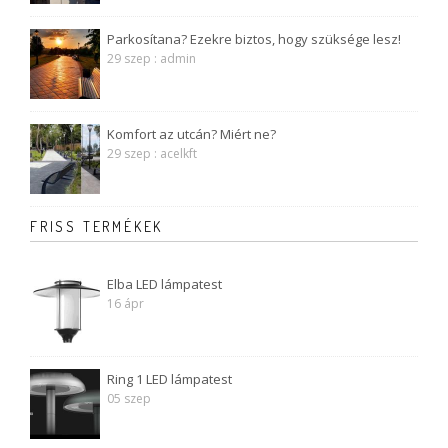
Parkosítana? Ezekre biztos, hogy szüksége lesz!
29 szep : admin
Komfort az utcán? Miért ne?
29 szep : acelkft
FRISS TERMÉKEK
Elba LED lámpatest
16 ápr
Ring 1 LED lámpatest
05 szep