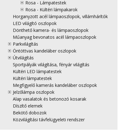
Rosa - Lámpatestek
Rosa - Kültéri lámpakarok
Horganyzott acél lámpaoszlopok, villámhárítók
LED világító oszlopok
Dönthető kamera- és lámpaoszlopok
Műanyag bevonatos acél lámpaoszlopok
Parkvilágítás
Öntöttvas kandeláber oszlopok
Útvilágítás
Sportpályák világítása, fényár világítás
Kültéri LED lámpatestek
Kültéri lámpatestek
Megfigyelő kamerás kandeláber oszlopok
Jelzőlámpa oszlopok
Alap vasalatok és betonozó kosarak
Díszítő elemek
Bekötő dobozok
Közvilágítási távfelügyeleti rendszer