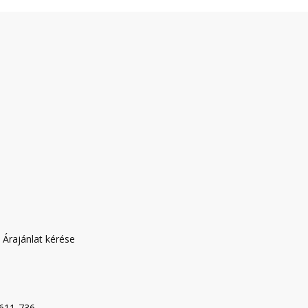
|
Árajánlat kérése
-611-736