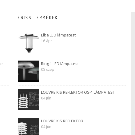
FRISS TERMÉKEK
Elba LED lámpatest
16 ápr
ge
Ring 1 LED lámpatest
05 szep
LOUVRE KIS REFLEKTOR OS-1 LÁMPATEST
04 jún
LOUVRE KIS REFLEKTOR
04 jún