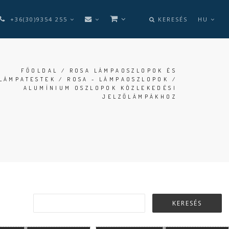
+36(30)9354 255
KERESÉS
HU
FŐOLDAL
/
ROSA LÁMPAOSZLOPOK ÉS
LÁMPATESTEK
/
ROSA - LÁMPAOSZLOPOK
/
ALUMÍNIUM OSZLOPOK KÖZLEKEDÉSI
JELZŐLÁMPÁKHOZ