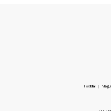
Főoldal
|
Magu
Aba-Sze