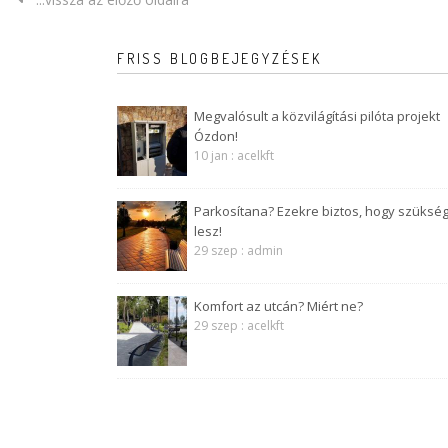
FRISS BLOGBEJEGYZÉSEK
Megvalósult a közvilágítási pilóta projekt
Ózdon!
10 jan : acelkft
Parkosítana? Ezekre biztos, hogy szüksé
lesz!
29 szep : admin
Komfort az utcán? Miért ne?
29 szep : acelkft