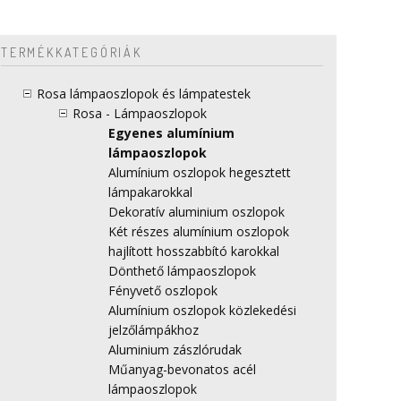
TERMÉKKATEGÓRIÁK
Rosa lámpaoszlopok és lámpatestek
Rosa - Lámpaoszlopok
Egyenes alumínium
lámpaoszlopok
Alumínium oszlopok hegesztett
lámpakarokkal
Dekoratív aluminium oszlopok
Két részes alumínium oszlopok
hajlított hosszabbító karokkal
Dönthető lámpaoszlopok
Fényvető oszlopok
Alumínium oszlopok közlekedési
jelzőlámpákhoz
Aluminium zászlórudak
Műanyag-bevonatos acél
lámpaoszlopok