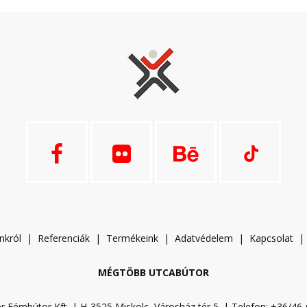
nkról
|
Referenciák
|
Termékeink
|
A
datvédelem
|
Kapcsolat
MÉGTÖBB UTCABÚTOR
r Fémbútor Kft. | H-3525 Miskolc, Városház tér 5. | Telefon: +36/46