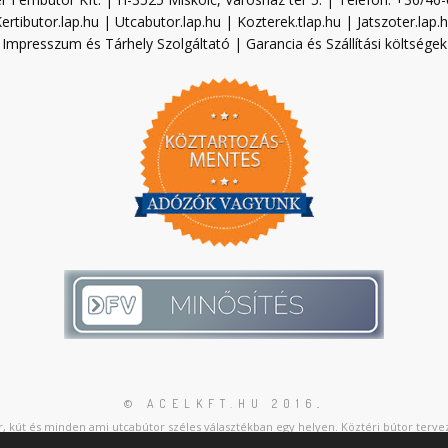
ertibutor.lap.hu
|
Utcabutor.lap.hu
|
Kozterek.tlap.hu
|
Jatszoter.lap.
Impresszum és Tárhely Szolgáltató
|
Garancia és Szállítási költségek
© ACELKFT.HU 2016
.
, kút és minden ami utcabútor széles választékban egy helyen. Köztéri bútor tervez