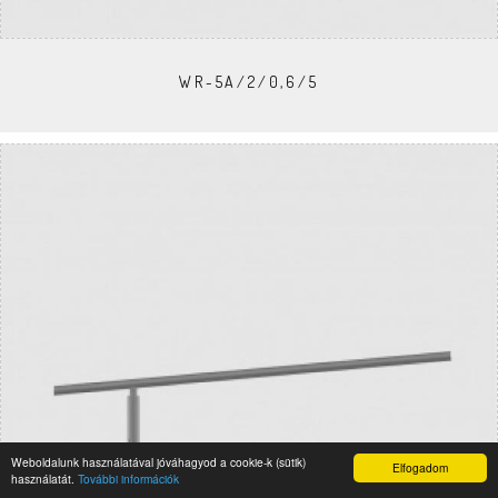
WR-5A/2/0,6/5
Weboldalunk használatával jóváhagyod a cookie-k (sütik)
Elfogadom
használatát.
További információk