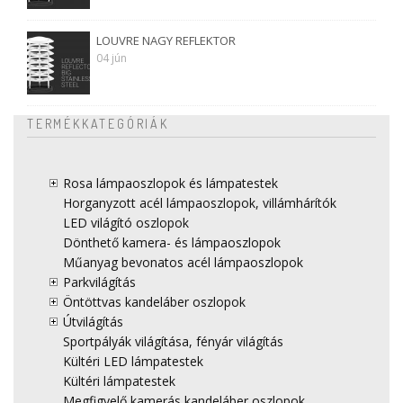
LOUVRE NAGY REFLEKTOR
04 jún
TERMÉKKATEGÓRIÁK
Rosa lámpaoszlopok és lámpatestek
Horganyzott acél lámpaoszlopok, villámhárítók
LED világító oszlopok
Dönthető kamera- és lámpaoszlopok
Műanyag bevonatos acél lámpaoszlopok
Parkvilágítás
Öntöttvas kandeláber oszlopok
Útvilágítás
Sportpályák világítása, fényár világítás
Kültéri LED lámpatestek
Kültéri lámpatestek
Megfigyelő kamerás kandeláber oszlopok