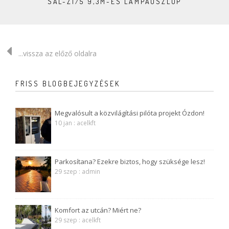
SAL-Z1/5 9,3M-ES LÁMPAOSZLOP
...vissza az előző oldalra
FRISS BLOGBEJEGYZÉSEK
Megvalósult a közvilágítási pilóta projekt Ózdon!
10 jan : acelkft
Parkosítana? Ezekre biztos, hogy szüksége lesz!
29 szep : admin
Komfort az utcán? Miért ne?
29 szep : acelkft