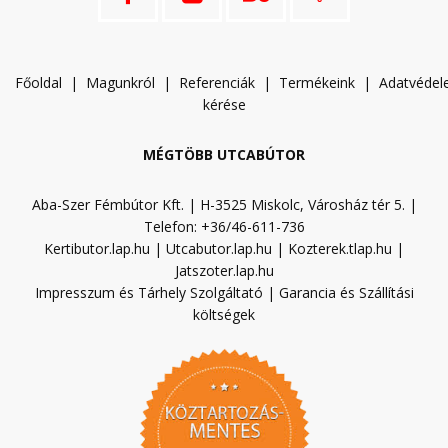
Főoldal
|
Magunkról
|
Referenciák
|
Termékeink
|
A
datvéde
kérése
MÉGTÖBB UTCABÚTOR
Aba-Szer Fémbútor Kft. | H-3525 Miskolc, Városház tér 5. |
Telefon: +36/46-611-736
Kertibutor.lap.hu
|
Utcabutor.lap.hu
|
Kozterek.tlap.hu
|
Jatszoter.lap.hu
Impresszum és Tárhely Szolgáltató
|
Garancia és Szállítási
költségek