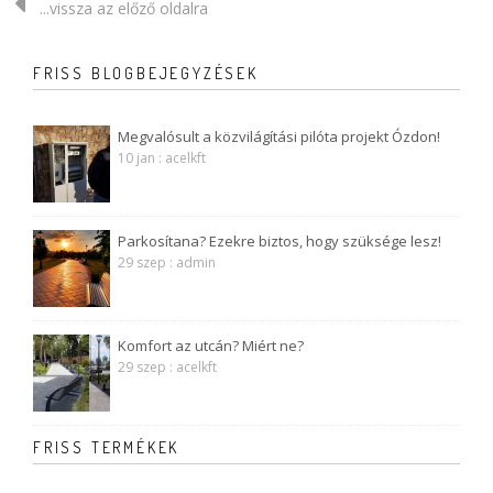
...vissza az előző oldalra
FRISS BLOGBEJEGYZÉSEK
Megvalósult a közvilágítási pilóta projekt Ózdon!
10 jan : acelkft
Parkosítana? Ezekre biztos, hogy szüksége lesz!
29 szep : admin
Komfort az utcán? Miért ne?
29 szep : acelkft
FRISS TERMÉKEK