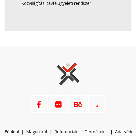
Közvilágítási távfelügyeleti rendszer
Főoldal
|
Magunkról
|
Referenciák
|
Termékeink
|
A
datvéde