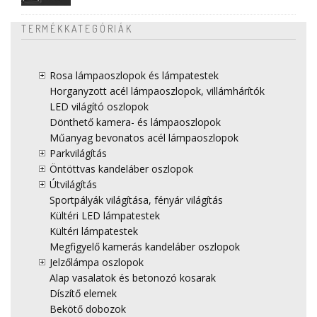
TERMÉKKATEGÓRIÁK
Rosa lámpaoszlopok és lámpatestek
Horganyzott acél lámpaoszlopok, villámhárítók
LED világító oszlopok
Dönthető kamera- és lámpaoszlopok
Műanyag bevonatos acél lámpaoszlopok
Parkvilágítás
Öntöttvas kandeláber oszlopok
Útvilágítás
Sportpályák világítása, fényár világítás
Kültéri LED lámpatestek
Kültéri lámpatestek
Megfigyelő kamerás kandeláber oszlopok
Jelzőlámpa oszlopok
Alap vasalatok és betonozó kosarak
Díszítő elemek
Bekötő dobozok