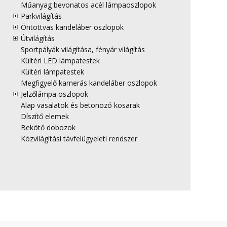
Műanyag bevonatos acél lámpaoszlopok
Parkvilágítás
Öntöttvas kandeláber oszlopok
Útvilágítás
Sportpályák világítása, fényár világítás
Kültéri LED lámpatestek
Kültéri lámpatestek
Megfigyelő kamerás kandeláber oszlopok
Jelzőlámpa oszlopok
Alap vasalatok és betonozó kosarak
Díszítő elemek
Bekötő dobozok
Közvilágítási távfelügyeleti rendszer