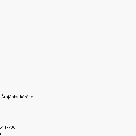
|
Árajánlat kérése
-611-736
hu