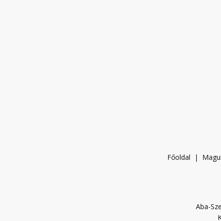
Főoldal
|
Magu
Aba-Sze
K