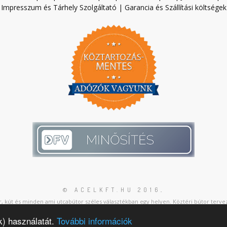
Impresszum és Tárhely Szolgáltató
|
Garancia és Szállítási költségek
© ACELKFT.HU 2016
.
, kút és minden ami utcabútor széles választékban egy helyen. Köztéri bútor tervez
k) használatát.
További információk