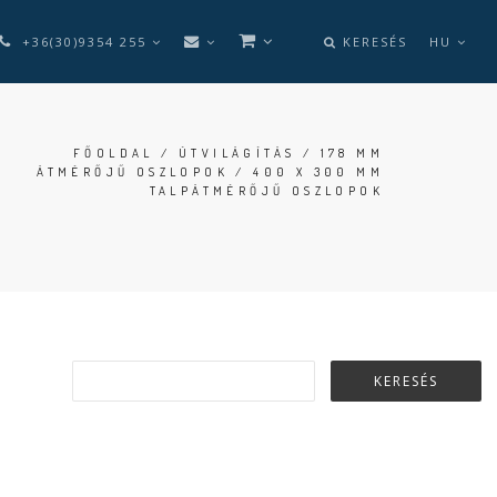
+36(30)9354 255
KERESÉS
HU
FŐOLDAL
/
ÚTVILÁGÍTÁS
/
178 MM
ÁTMÉRŐJŰ OSZLOPOK
/ 400 X 300 MM
TALPÁTMÉRŐJŰ OSZLOPOK