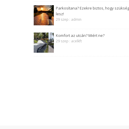
Parkosítana? Ezekre biztos, hogy szüksé
lesz!
29 szep : admin
Komfort az utcán? Miért ne?
29 szep : acelkft