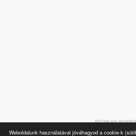
Minőségi pad, kandeláber
Weboldalunk használatával jóváhagyod a cookie-k (süti