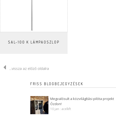
SAL-100 K LÁMPAOSZLOP
...vissza az előző oldalra
FRISS BLOGBEJEGYZÉSEK
Megvalósult a közvilágítási pilóta projekt
Ózdon!
10 jan : acelkft