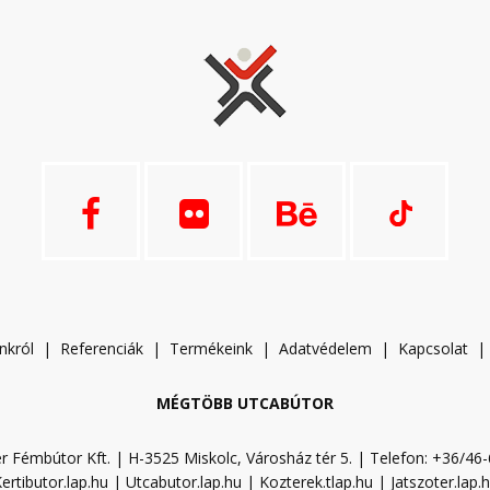
nkról
|
Referenciák
|
Termékeink
|
A
datvédelem
|
Kapcsolat
MÉGTÖBB UTCABÚTOR
r Fémbútor Kft. | H-3525 Miskolc, Városház tér 5. | Telefon: +36/46
ertibutor.lap.hu
|
Utcabutor.lap.hu
|
Kozterek.tlap.hu
|
Jatszoter.lap.