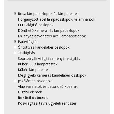
Rosa lámpaoszlopok és lámpatestek
Horganyzott acél lámpaoszlopok, villámhárítók
LED világító oszlopok
Dönthető kamera- és lámpaoszlopok
Műanyag bevonatos acél lámpaoszlopok
Parkvilágítás
Öntöttvas kandeláber oszlopok
Útvilágítás
Sportpályák világítása, fényár világítás
Kültéri LED lámpatestek
Kültéri lámpatestek
Megfigyelő kamerás kandeláber oszlopok
Jelzőlámpa oszlopok
Alap vasalatok és betonozó kosarak
Díszítő elemek
Bekötő dobozok
Közvilágítási távfelügyeleti rendszer