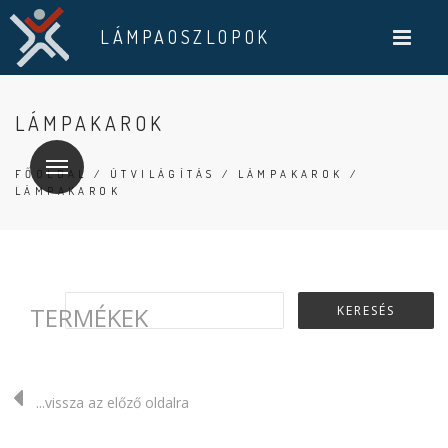
LÁMPAOSZLOPOK
LÁMPAKAROK
FŐOLDAL
/
ÚTVILÁGÍTÁS
/
LÁMPAKAROK
/
LÁMPAKAROK
TERMÉKEK
...vissza az előző oldalra