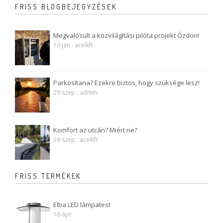
FRISS BLOGBEJEGYZÉSEK
Megvalósult a közvilágítási pilóta projekt Ózdon!
10 jan : acelkft
Parkosítana? Ezekre biztos, hogy szüksége lesz!
29 szep : admin
Komfort az utcán? Miért ne?
29 szep : acelkft
FRISS TERMÉKEK
Elba LED lámpatest
16 ápr