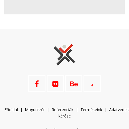
Főoldal
|
Magunkról
|
Referenciák
|
Termékeink
|
A
datvéde
kérése