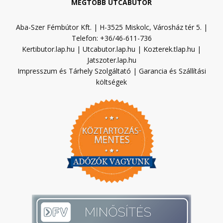
MÉGTÖBB UTCABÚTOR
Aba-Szer Fémbútor Kft. | H-3525 Miskolc, Városház tér 5. |
Telefon: +36/46-611-736
Kertibutor.lap.hu
|
Utcabutor.lap.hu
|
Kozterek.tlap.hu
|
Jatszoter.lap.hu
Impresszum és Tárhely Szolgáltató
|
Garancia és Szállítási
költségek