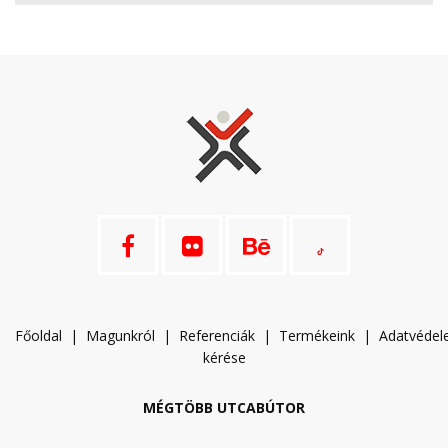
Főoldal
|
Magunkról
|
Referenciák
|
Termékeink
|
A
datvéde
kérése
MÉGTÖBB UTCABÚTOR