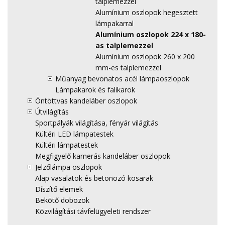
talplemezzel
Alumínium oszlopok hegesztett
lámpakarral
Alumínium oszlopok 224 x 180-
as talplemezzel
Alumínium oszlopok 260 x 200
mm-es talplemezzel
Műanyag bevonatos acél lámpaoszlopok
Lámpakarok és falikarok
Öntöttvas kandeláber oszlopok
Útvilágítás
Sportpályák világítása, fényár világítás
Kültéri LED lámpatestek
Kültéri lámpatestek
Megfigyelő kamerás kandeláber oszlopok
Jelzőlámpa oszlopok
Alap vasalatok és betonozó kosarak
Díszítő elemek
Bekötő dobozok
Közvilágítási távfelügyeleti rendszer