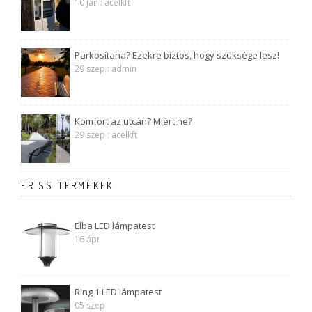
10 jan : acelkft
Parkosítana? Ezekre biztos, hogy szüksége lesz!
29 szep : admin
Komfort az utcán? Miért ne?
29 szep : acelkft
FRISS TERMÉKEK
Elba LED lámpatest
16 ápr
Ring 1 LED lámpatest
05 szep