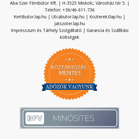
Aba-Szer Fémbútor Kft. | H-3525 Miskolc, Városház tér 5. |
Telefon: +36/46-611-736
Kertibutor.lap.hu
|
Utcabutor.lap.hu
|
Kozterek.tlap.hu
|
Jatszoter.lap.hu
Impresszum és Tárhely Szolgáltató
|
Garancia és Szállítási
költségek